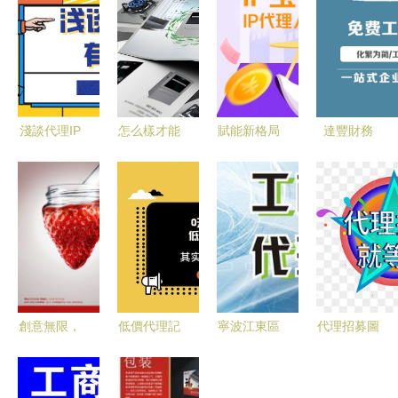
淺談代理IP
怎么樣才能
賦能新格局
達豐財務
軟件的用途
做出吸引人
匯桔代理人
代理記賬與
與價值
的產品畫冊
計劃，開啟
廣告設計一
設計?
知識產權時
體化服務，
代的創富機
助力企業高
遇
效發展
創意無限，
低價代理記
寧波江東區
代理招募圖
一紙風行
賬與0元公
小規模納稅
片素材免費
專業廣告海
司注冊 看
人營業執照
下載 千庫