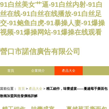
91白丝美女艹逼-91白丝内射-91白
丝在线-91白丝在线播放-91白丝足
交-91鲍鱼白虎-91暴操人妻-91爆操
视频-91爆操网站-91爆操在线观看
營口市諾信廣告有限公司
首頁
企業簡介
產品大全
聯系我們
企業信息
訪客留言
當前位置：
首頁
>
產品大全
>
精工細作，味蕾盛宴——蔓越莓手撕面包
散稱加盟與批發價格詳解