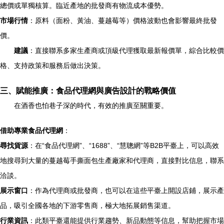
總價或單獨核算。臨近產地的批發商有物流成本優勢。
市場行情
：原料（面粉、黃油、蔓越莓等）價格波動也會影響最終批發
價。
建議
：直接聯系多家生產商或頂級代理獲取最新報價單，綜合比較價
格、支持政策和服務后做出決策。
三、賦能推廣：食品代理網與廣告設計的戰略價值
在酒香也怕巷子深的時代，有效的推廣至關重要。
借助專業食品代理網
：
尋找貨源
：在“食品代理網”、“1688”、“慧聰網”等B2B平臺上，可以高效
地搜尋到大量的蔓越莓手撕面包生產廠家和代理商，直接對比信息，聯系
洽談。
展示窗口
：作為代理商或批發商，也可以在這些平臺上開設店鋪，展示產
品，吸引全國各地的下游零售商，極大地拓展銷售渠道。
行業資訊
：此類平臺還能提供行業趨勢、新品動態等信息，幫助把握市場