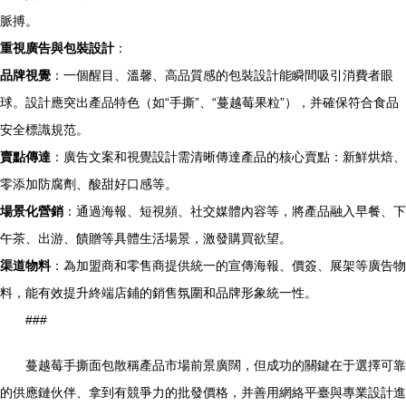
脈搏。
重視廣告與包裝設計
：
品牌視覺
：一個醒目、溫馨、高品質感的包裝設計能瞬間吸引消費者眼
球。設計應突出產品特色（如“手撕”、“蔓越莓果粒”），并確保符合食品
安全標識規范。
賣點傳達
：廣告文案和視覺設計需清晰傳達產品的核心賣點：新鮮烘焙、
零添加防腐劑、酸甜好口感等。
場景化營銷
：通過海報、短視頻、社交媒體內容等，將產品融入早餐、下
午茶、出游、饋贈等具體生活場景，激發購買欲望。
渠道物料
：為加盟商和零售商提供統一的宣傳海報、價簽、展架等廣告物
料，能有效提升終端店鋪的銷售氛圍和品牌形象統一性。
###
蔓越莓手撕面包散稱產品市場前景廣闊，但成功的關鍵在于選擇可靠
的供應鏈伙伴、拿到有競爭力的批發價格，并善用網絡平臺與專業設計進