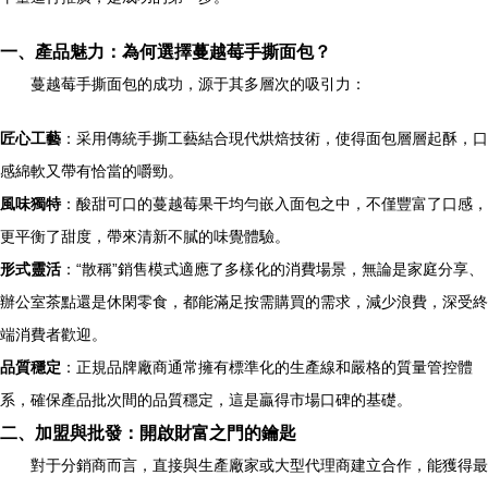
一、產品魅力：為何選擇蔓越莓手撕面包？
蔓越莓手撕面包的成功，源于其多層次的吸引力：
匠心工藝
：采用傳統手撕工藝結合現代烘焙技術，使得面包層層起酥，口
感綿軟又帶有恰當的嚼勁。
風味獨特
：酸甜可口的蔓越莓果干均勻嵌入面包之中，不僅豐富了口感，
更平衡了甜度，帶來清新不膩的味覺體驗。
形式靈活
：“散稱”銷售模式適應了多樣化的消費場景，無論是家庭分享、
辦公室茶點還是休閑零食，都能滿足按需購買的需求，減少浪費，深受終
端消費者歡迎。
品質穩定
：正規品牌廠商通常擁有標準化的生產線和嚴格的質量管控體
系，確保產品批次間的品質穩定，這是贏得市場口碑的基礎。
二、加盟與批發：開啟財富之門的鑰匙
對于分銷商而言，直接與生產廠家或大型代理商建立合作，能獲得最