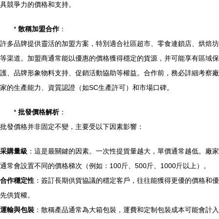
具競爭力的價格和支持。
*
散稱加盟合作
：
許多品牌提供靈活的加盟方案，特別適合社區超市、零食連鎖店、烘焙坊
等渠道。加盟商通常能以優惠的價格獲得穩定的貨源，并可能享有區域保
護、品牌形象物料支持、促銷活動協助等權益。合作前，務必詳細考察廠
家的生產能力、資質認證（如SC生產許可）和市場口碑。
*
批發價格解析
：
批發價格并非固定不變，主要受以下因素影響：
采購量級
：這是最關鍵的因素。一次性提貨量越大，單價通常越低。廠家
通常會設置不同的價格梯次（例如：100斤、500斤、1000斤以上）。
合作穩定性
：簽訂長期供貨協議的穩定客戶，往往能獲得更優的價格和優
先供貨權。
運輸與包裝
：散稱產品通常為大箱包裝，運費和定制包裝成本可能會計入