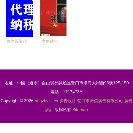
報設計的全
似撿了便
代辦申請全
網助力廣告
方位代理服
宜，實則暗
攻略
設計
務
藏風險
東莞鳳崗代
力象廣告
理記賬公司
一站式整合
經驗豐富，
營銷解決方
效率高，代
案提供商
理代辦一站
地址：中國（遼寧）自由貿易試驗區營口市渤海大街西93號125-150
式服務
電話：1717473**
Copyright © 2026
m.gzbyzz.cn
廣告設計
營口市諾信廣告有限公司
廣告
設計
版權所有
Sitemap